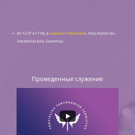
Вс 12.07 в 17:00, в
кемпинге Пяхклимяэ
, Ennu-Ranso tee,
Vanamõisa küla, Saaremaa
Проведенные служение