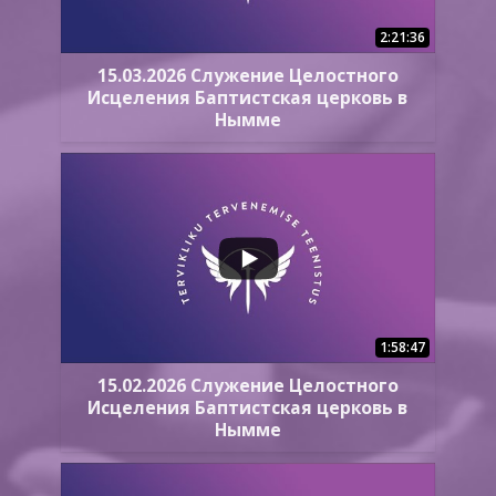
2:21:36
15.03.2026 Служение Целостного
Исцеления Баптистская церковь в
Нымме
1:58:47
15.02.2026 Служение Целостного
Исцеления Баптистская церковь в
Нымме