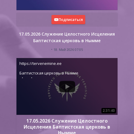
Подписаться
17.05.2026 Служение Целостного Исцеления
Баптистская церковь в Нымме
18. Май 2026 07:05
https://tervenemine.ee
Баптистская церковь в Нымме
2:31:40
17.05.2026 Служение Целостного
Исцеления Баптистская церковь в
Нымме