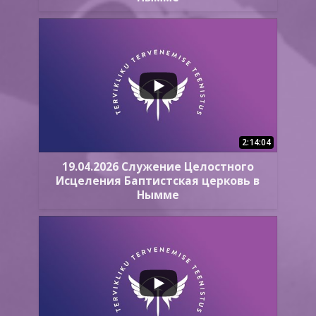
2:14:04
19.04.2026 Служение Целостного
Исцеления Баптистская церковь в
Нымме