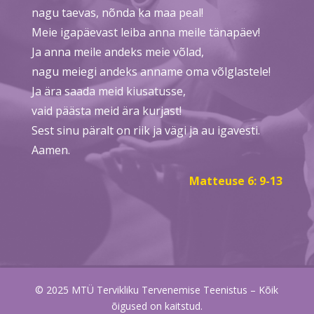
nagu taevas, nõnda ka maa peal!
Meie igapäevast leiba anna meile tänapäev!
Ja anna meile andeks meie võlad,
nagu meiegi andeks anname oma võlglastele!
Ja ära saada meid kiusatusse,
vaid päästa meid ära kurjast!
Sest sinu päralt on riik ja vägi ja au igavesti.
Aamen.
Matteuse 6: 9-13
© 2025 MTÜ Tervikliku Tervenemise Teenistus – Kõik
õigused on kaitstud.