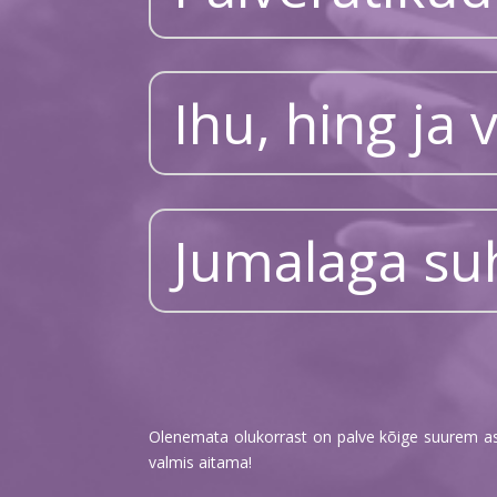
Ihu, hing ja 
Jumalaga su
Olenemata olukorrast on palve kõige suurem asi
valmis aitama!