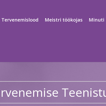
Tervenemislood
Meistri töökojas
Minuti 
Tervenemise Teenist