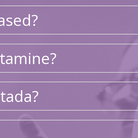
lased?
etamine?
etada?