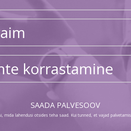
vaim
hte korrastamine
SAADA PALVESOOV
, mida lahendusi otsides teha saad. Kui tunned, et vajad palvetamis