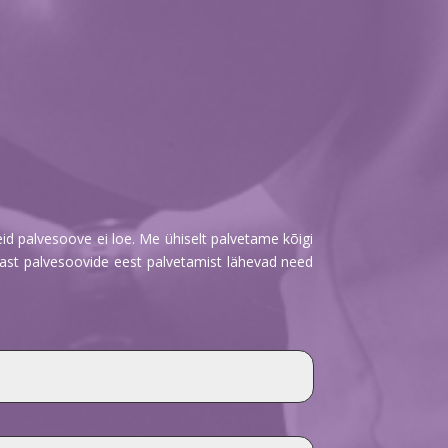
id palvesoove ei loe. Me ühiselt palvetame kõigi
rast palvesoovide eest palvetamist lähevad need