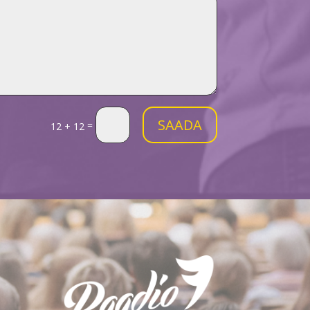
SAADA
=
12 + 12