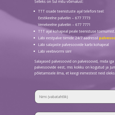
Selleks on Sul mitu võimalust:
TTT osade teenistuste ajal telefoni teel:
Eestikeelne palveliin – 677 7773
Venekeelne palveliin – 677 7771
TTT ajal kohapeal peale teenistuse toimumist.
Läbi eestpalve tiimide 24/7 aadressil
palveso
Läbi salajaste palvesoovide karbi kohapeal
Läbi veebivormi siin!
Salajased palvesoovid on palvesoovid, mida iga 
palvesoovide eest, mis kokku on kogutud ja Jum
põletamisele ilma, et keegi inimestest neid oleks