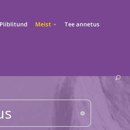
Piiblitund
Meist
Tee annetus
us