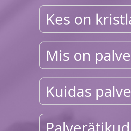
Kes on krist
Mis on palv
Kuidas palv
Palverätikud