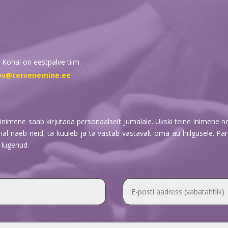
 Kohal on eestpalve tiim.
ov@tervenemine.ee
inimene saab kirjutada personaalselt Jumalale. Ükski teine inimene ne
al näeb neid, ta kuuleb ja ta vastab vastavalt oma au hiilgusele. Pä
 lugenud.