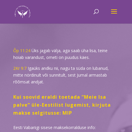
Õp 11:24
Üks jagab välja, aga saab üha lisa, teine
hoiab varandust, ometi on puudus käes.
2Kr 9:7
Igaüks andku nii, nagu ta süda on lubanud,
mitte nördinult või sunnitult, sest Jumal armastab
rõõmsat andjat.
Kui soovid eraldi toetada “Meie Isa
palve” üle-Eestilist lugemist, kirjuta
makse selgitusse: MIP
Eesti Vabariigi sisese maksekorralduse info: